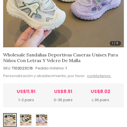
1
/
8
Wholesale Sandalias Deportivas Caseras Unisex Para
Niños Con Letras Y Velcro De Malla
SKU:
T103D23C16
Pedido mínimo:
1
Personalización y abastecimiento, por favor
contáctenos.
US$11.91
US$9.51
US$8.02
1-2 pairs
3-35 pairs
≥ 36 pairs