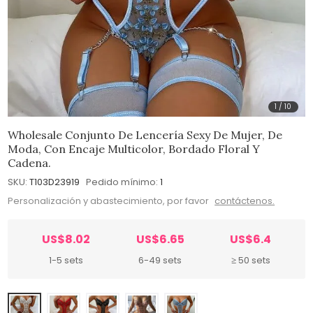
1
/
10
Wholesale Conjunto De Lencería Sexy De Mujer, De
Moda, Con Encaje Multicolor, Bordado Floral Y
Cadena.
SKU:
T103D23919
Pedido mínimo:
1
Personalización y abastecimiento, por favor
contáctenos.
US$8.02
US$6.65
US$6.4
1-5 sets
6-49 sets
≥ 50 sets