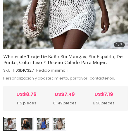
1
/
7
Wholesale Traje De Baño Sin Mangas, Sin Espalda, De
Punto, Color Liso Y Diseño Calado Para Mujer.
SKU:
T103D1C327
Pedido mínimo:
1
Personalización y abastecimiento, por favor
contáctenos.
US$8.76
US$7.49
US$7.19
1-5 pieces
6-49 pieces
≥ 50 pieces