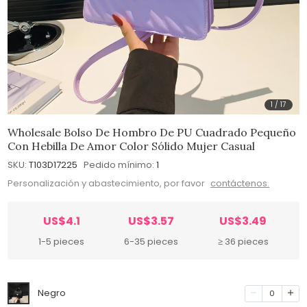
1
/
17
Wholesale Bolso De Hombro De PU Cuadrado Pequeño
Con Hebilla De Amor Color Sólido Mujer Casual
SKU:
T103D17225
Pedido mínimo:
1
Personalización y abastecimiento, por favor
contáctenos.
US$4.1
US$3.57
US$3.49
1-5 pieces
6-35 pieces
≥ 36 pieces
Negro
0