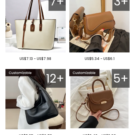
7+
3+
US$7.13 - US$7.98
US$5.34 - US$6.1
12+
5+