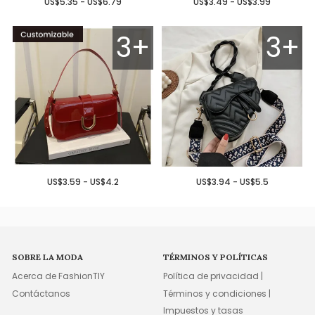
US$5.35 - US$6.79
US$3.49 - US$3.99
3+
3+
US$3.59 - US$4.2
US$3.94 - US$5.5
SOBRE LA MODA
TÉRMINOS Y POLÍTICAS
Acerca de FashionTIY
Política de privacidad |
Contáctanos
Términos y condiciones |
Impuestos y tasas