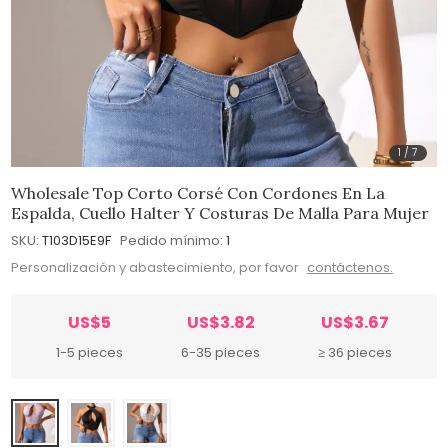
1
/
7
Wholesale Top Corto Corsé Con Cordones En La
Espalda, Cuello Halter Y Costuras De Malla Para Mujer
SKU:
T103D15E9F
Pedido mínimo:
1
Personalización y abastecimiento, por favor
contáctenos.
US$5
US$3.82
US$3.67
1-5 pieces
6-35 pieces
≥ 36 pieces