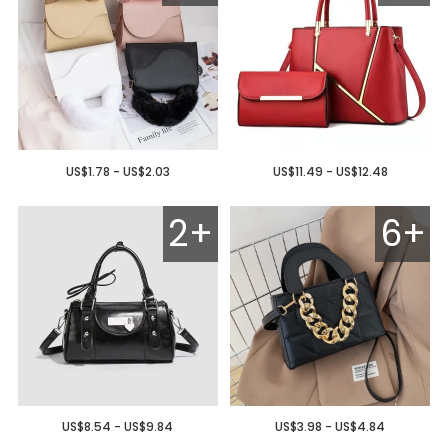
US$1.78 - US$2.03
US$11.49 - US$12.48
2+
6+
US$8.54 - US$9.84
US$3.98 - US$4.84