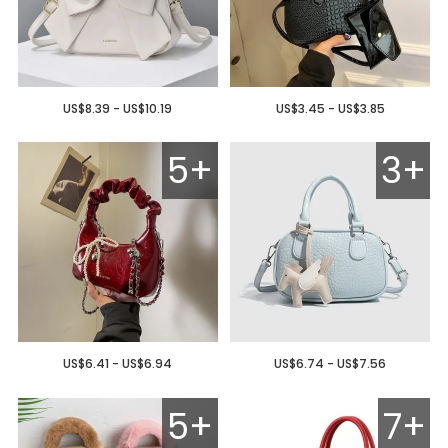
US$8.39 - US$10.19
US$3.45 - US$3.85
5+
3+
US$6.41 - US$6.94
US$6.74 - US$7.56
5+
7+