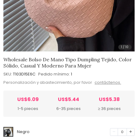
1
/
10
Wholesale Bolso De Mano Tipo Dumpling Tejido, Color
Sólido, Casual Y Moderno Para Mujer
SKU:
T103D15E6C
Pedido mínimo:
1
Personalización y abastecimiento, por favor
contáctenos.
US$6.09
US$5.44
US$5.38
1-5 pieces
6-35 pieces
≥ 36 pieces
Negro
0