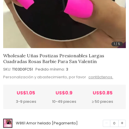
1
/
5
Wholesale Uñas Postizas Presionables Largas
Cuadradas Rosas Barbie Para San Valentín
SKU:
T103D0FC51
Pedido mínimo:
3
Personalización y abastecimiento, por favor
contáctenos.
US$1.05
US$0.9
US$0.85
3-9 pieces
10-49 pieces
≥ 50 pieces
W861 Amor helado [Pegamento]
0