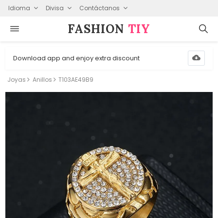
Idioma
Divisa
Contáctanos
FASHION⁠
TIY
Download app and enjoy extra discount
Joyas
Anillos
T103AE49B9