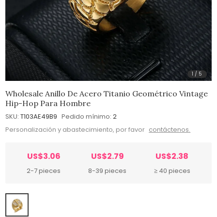
1
/
5
Wholesale Anillo De Acero Titanio Geométrico Vintage
Hip-Hop Para Hombre
SKU:
T103AE49B9
Pedido mínimo:
2
Personalización y abastecimiento, por favor
contáctenos.
US$3.06
US$2.79
US$2.38
2-7 pieces
8-39 pieces
≥ 40 pieces