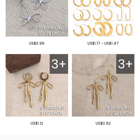
US$0.99
US$1.17 - US$1.47
3+
3+
US$1.12
US$0.92