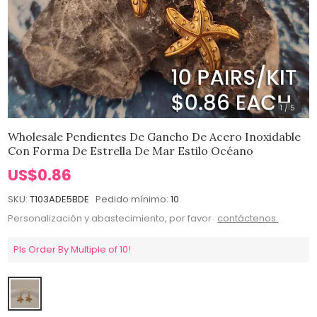
1
/
5
Wholesale Pendientes De Gancho De Acero Inoxidable
Con Forma De Estrella De Mar Estilo Océano
US$0.86
SKU:
T103ADE5BDE
Pedido mínimo:
10
Personalización y abastecimiento, por favor
contáctenos.
Pls Order By Multiple of 10!