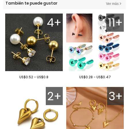
También te puede gustar
Ver más
4+
11+
US$0.52 - US$0.8
US$0.28 - US$0.47
2+
3+