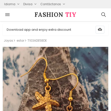
Idioma
Divisa
Contáctanos
FASHION⁠
TIY
Download app and enjoy extra discount
Joyas
estar
T103ADE5BDE