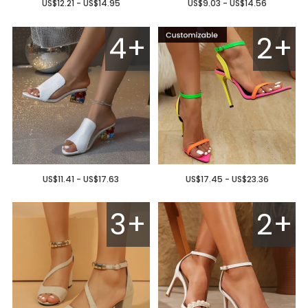
US$12.21 - US$14.95
US$9.03 - US$14.56
4+
2+
US$11.41 - US$17.63
US$17.45 - US$23.36
3+
2+