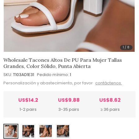
1
/
8
Wholesale Tacones Altos De PU Para Mujer Tallas
Grandes, Color Sólido, Punta Abierta
SKU:
T103AD1E31
Pedido mínimo:
1
Personalización y abastecimiento, por favor
contáctenos.
US$14.2
US$9.88
US$8.62
1-2 pairs
3-35 pairs
≥ 36 pairs