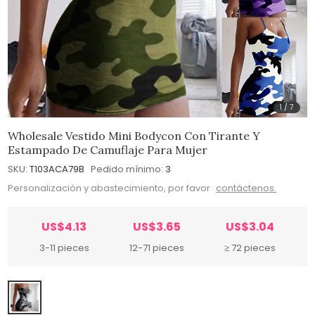
1
/
7
Wholesale Vestido Mini Bodycon Con Tirante Y
Estampado De Camuflaje Para Mujer
SKU:
T103ACA79B
Pedido mínimo:
3
Personalización y abastecimiento, por favor
contáctenos.
US$4.13
US$3.65
US$3.04
3-11 pieces
12-71 pieces
≥ 72 pieces