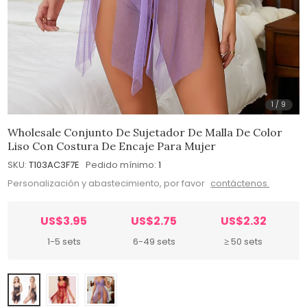
1
/
9
Wholesale Conjunto De Sujetador De Malla De Color
Liso Con Costura De Encaje Para Mujer
SKU:
T103AC3F7E
Pedido mínimo:
1
Personalización y abastecimiento, por favor
contáctenos.
US$3.95
US$2.75
US$2.32
1-5 sets
6-49 sets
≥ 50 sets