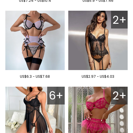
US$7.24 - US$10.4
US$5.9 - US$7.46
2+
US$6.3 - US$7.68
US$2.97 - US$4.03
6+
2+