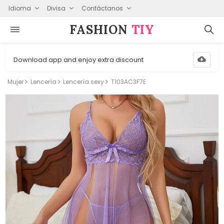
Idioma
Divisa
Contáctanos
FASHION⁠
TIY
Download app and enjoy extra discount
Mujer
Lencería
Lencería sexy
T103AC3F7E