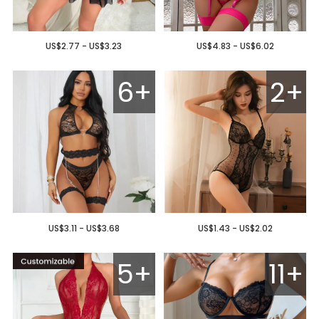
US$2.77 - US$3.23
US$4.83 - US$6.02
6+
2+
US$3.11 - US$3.68
US$1.43 - US$2.02
5+
11+