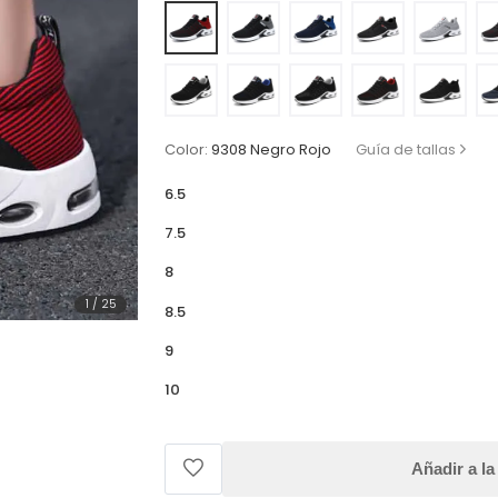
Color:
9308 Negro Rojo
Guía de tallas
6.5
7.5
8
1
/
25
8.5
9
10
Añadir a la