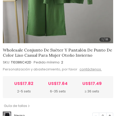
1
/
18
Wholesale Conjunto De Suéter Y Pantalón De Punto De
Color Liso Casual Para Mujer Otoño Invierno
SKU:
T10386C42D
Pedido mínimo:
2
Personalización y abastecimiento, por favor
contáctenos.
US$17.82
US$17.64
US$17.49
2-5 sets
6-35 sets
≥ 36 sets
Guía de tallas
Negro
0