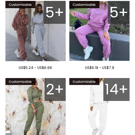
5+
5+
US$5.24 - US$6.66
US$6.18 - US$7.8
2+
14+