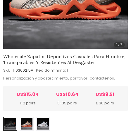
1
/
7
Wholesale Zapatos Deportivos Casuales Para Hombre,
Transpirables Y Resistentes Al Desgaste
SKU:
T10360215A
Pedido mínimo:
1
Personalización y abastecimiento, por favor
contáctenos.
US$15.04
US$10.64
US$9.51
1-2 pairs
3-35 pairs
≥ 36 pairs