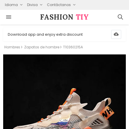
Idioma
Divisa
Contáctanos
FASHION⁠
TIY
Download app and enjoy extra discount
Hombres
Zapatos de hombre
T10360215A