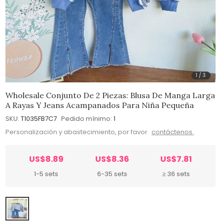
1
/
3
Wholesale Conjunto De 2 Piezas: Blusa De Manga Larga
A Rayas Y Jeans Acampanados Para Niña Pequeña
SKU:
T1035FB7C7
Pedido mínimo:
1
Personalización y abastecimiento, por favor
contáctenos.
US$8.89
US$8.36
US$7.81
1-5 sets
6-35 sets
≥ 36 sets