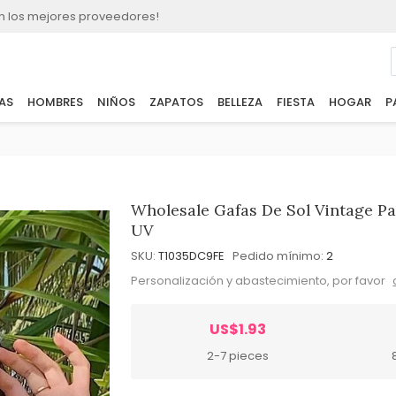
n los mejores proveedores!
AS
HOMBRES
NIÑOS
ZAPATOS
BELLEZA
FIESTA
HOGAR
P
Wholesale Gafas De Sol Vintage P
UV
SKU:
T1035DC9FE
Pedido mínimo:
2
Personalización y abastecimiento, por favor
US$1.93
2-7 pieces