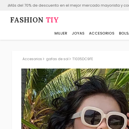
¡Más del 70% de descuento en el mejor mercado mayorista y co
FASHION⁠
TIY
MUJER
JOYAS
ACCESORIOS
BOLS
Accesorios
gafas de sol
T1035DC9FE