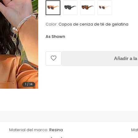
Color:
Copos de ceniza de té de gelatina
As Shown
Añadir a la
1
/
14
Material del marco:
Resina
Mat