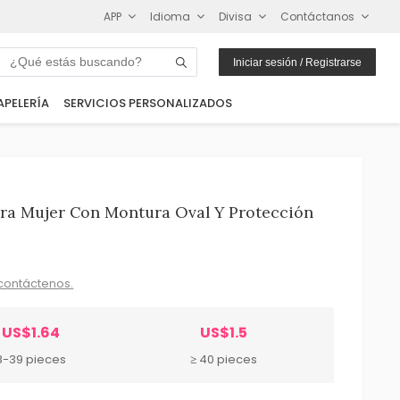
APP
Idioma
Divisa
Contáctanos
Iniciar sesión / Registrarse
APELERÍA
SERVICIOS PERSONALIZADOS
ara Mujer Con Montura Oval Y Protección
contáctenos.
US$1.64
US$1.5
8-39 pieces
≥ 40 pieces