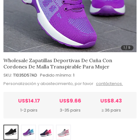
1
/
9
Wholesale Zapatillas Deportivas De Cuña Con
Cordones De Malla Transpirable Para Mujer
SKU:
T1035D57AD
Pedido mínimo:
1
Personalización y abastecimiento, por favor
contáctenos.
US$14.17
US$9.66
US$8.43
1-2 pairs
3-35 pairs
≥ 36 pairs