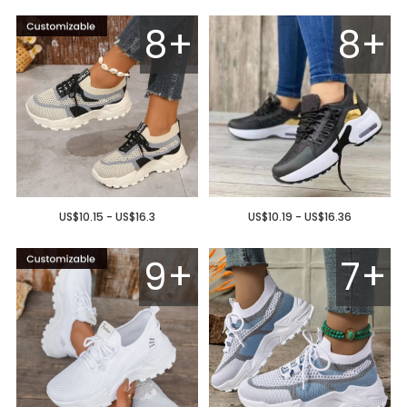
8+
8+
US$10.15 - US$16.3
US$10.19 - US$16.36
9+
7+