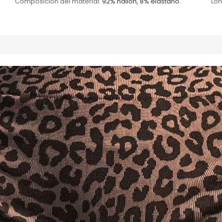
Composición del material:
92% nailon, 8% elastano.
Lon