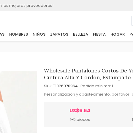
n los mejores proveedores!
AS
HOMBRES
NIÑOS
ZAPATOS
BELLEZA
FIESTA
HOGAR
P
Wholesale Pantalones Cortos De Y
Cintura Alta Y Cordón, Estampado
SKU:
T1026070964
Pedido mínimo:
1
Personalización y abastecimiento, por favor
US$6.64
1-5 pieces