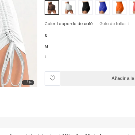
Color:
Leopardo de café
Guía de tallas
S
M
L
Añadir a la
1
/
14