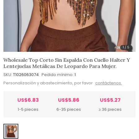
1
/
5
Wholesale Top Corto Sin Espalda Con Cuello Halter Y
Lentejuelas Metálicas De Leopardo Para Mujer.
SKU:
T1026063074
Pedido mínimo:
1
Personalización y abastecimiento, por favor
contáctenos.
US$6.83
US$5.86
US$5.27
1-5 pieces
6-35 pieces
≥ 36 pieces