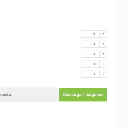
0
0
0
0
0
 cesta
Descargar imágenes