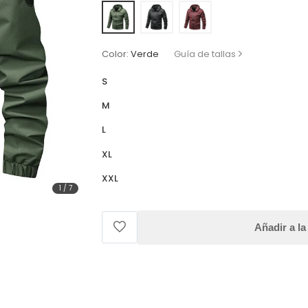
Color:
Verde
Guía de tallas
S
M
L
XL
XXL
1
/
7
Añadir a la