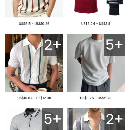
US$9.5 - US$10.26
US$3.24 - US$3.8
2+
5+
US$10.87 - US$12.08
US$3.76 - US$5.28
5+
2+