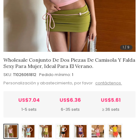
1
/
9
Wholesale Conjunto De Dos Piezas De Camisola Y Falda
Sexy Para Mujer, Ideal Para El Verano.
SKU:
T1026061812
Pedido mínimo:
1
Personalización y abastecimiento, por favor
contáctenos.
US$7.04
US$6.36
US$5.61
1-5 sets
6-35 sets
≥ 36 sets