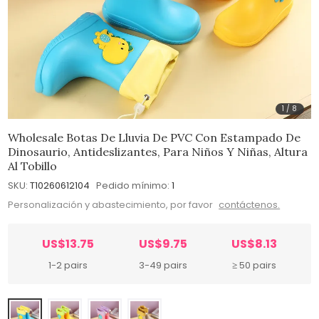
1
/
8
Wholesale Botas De Lluvia De PVC Con Estampado De
Dinosaurio, Antideslizantes, Para Niños Y Niñas, Altura
Al Tobillo
SKU:
T10260612104
Pedido mínimo:
1
Personalización y abastecimiento, por favor
contáctenos.
US$13.75
US$9.75
US$8.13
1-2 pairs
3-49 pairs
≥ 50 pairs