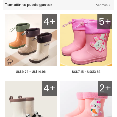
También te puede gustar
Ver más
4+
5+
US$9.73 - US$14.98
US$7.15 - US$13.63
4+
2+