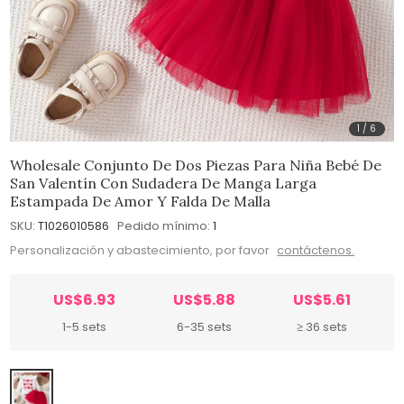
1
/
6
Wholesale Conjunto De Dos Piezas Para Niña Bebé De
San Valentín Con Sudadera De Manga Larga
Estampada De Amor Y Falda De Malla
SKU:
T1026010586
Pedido mínimo:
1
Personalización y abastecimiento, por favor
contáctenos.
US$6.93
US$5.88
US$5.61
1-5 sets
6-35 sets
≥ 36 sets