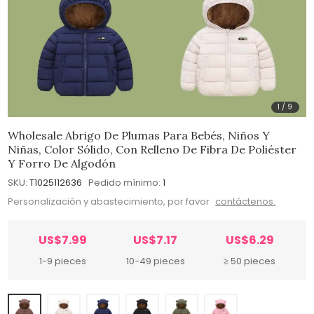
1
/
9
Wholesale Abrigo De Plumas Para Bebés, Niños Y
Niñas, Color Sólido, Con Relleno De Fibra De Poliéster
Y Forro De Algodón
SKU:
T1025112636
Pedido mínimo:
1
Personalización y abastecimiento, por favor
contáctenos.
US$7.99
US$7.17
US$6.29
1-9 pieces
10-49 pieces
≥ 50 pieces