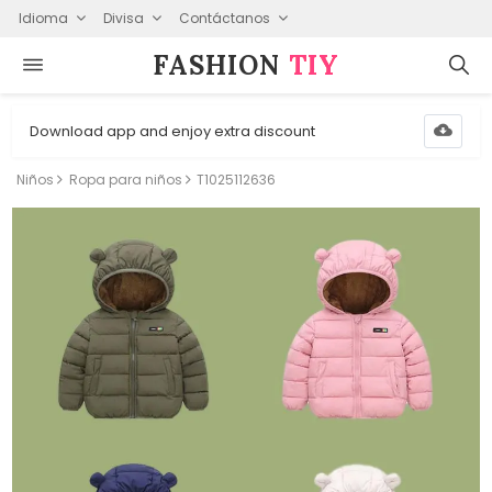
Idioma
Divisa
Contáctanos
FASHION⁠
TIY
Download app and enjoy extra discount
Niños
Ropa para niños
T1025112636