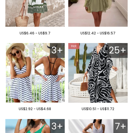
US$6.46 - US$9.7
US$12.42 - US$16.57
3+
25+
US$2.92 - US$4.68
US$10.51 - US$11.72
3+
7+