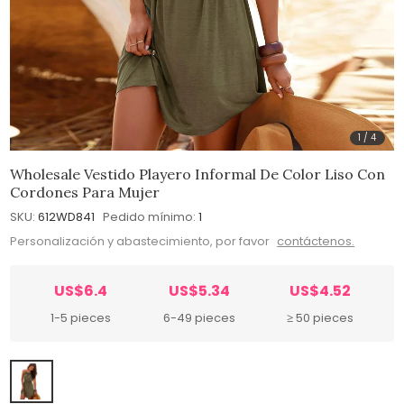
1
/
4
Wholesale Vestido Playero Informal De Color Liso Con
Cordones Para Mujer
SKU:
612WD841
Pedido mínimo:
1
Personalización y abastecimiento, por favor
contáctenos.
US$6.4
US$5.34
US$4.52
1-5 pieces
6-49 pieces
≥ 50 pieces