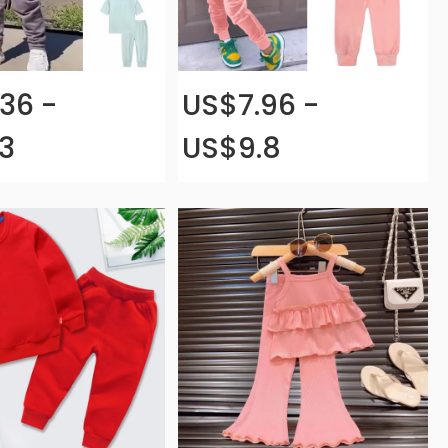
36 -
US$7.96 -
3
US$9.8