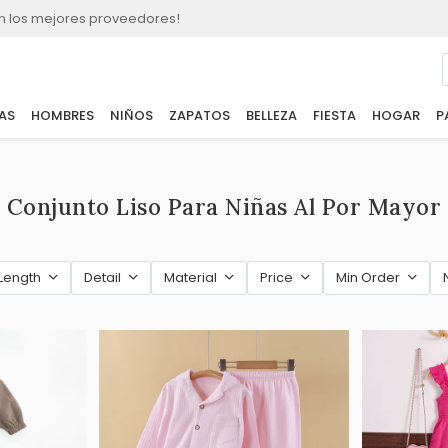
n los mejores proveedores!
AS
HOMBRES
NIÑOS
ZAPATOS
BELLEZA
FIESTA
HOGAR
P
Conjunto Liso Para Niñas Al Por Mayor
Length
Detail
Material
Price
Min Order