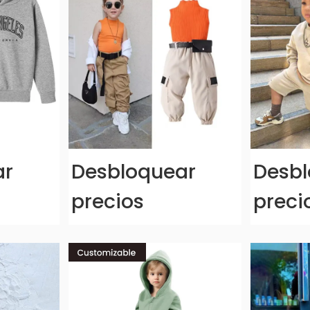
ar
Desbloquear
Desbl
precios
preci