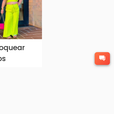
oquear
os