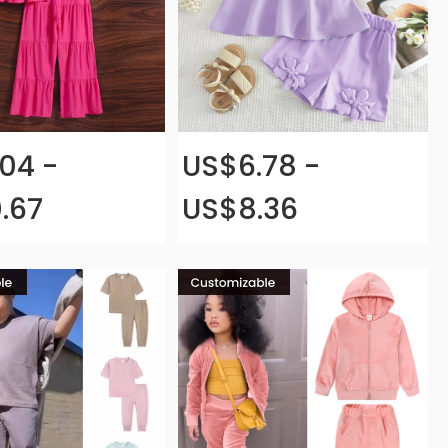
04 -
US$6.78 -
.67
US$8.36