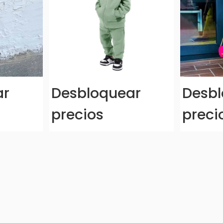
ar
Desbloquear
Desbl
precios
preci