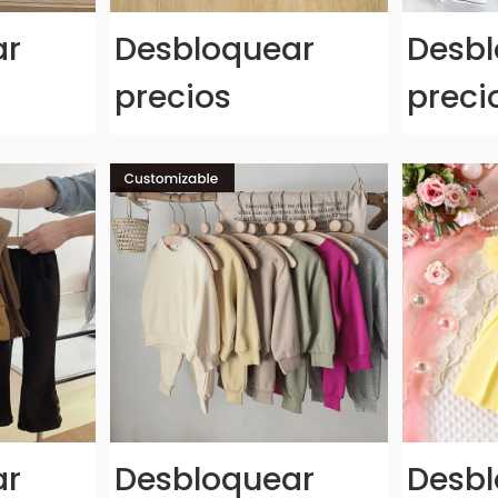
ar
Desbloquear
Desbl
precios
preci
ar
Desbloquear
Desbl