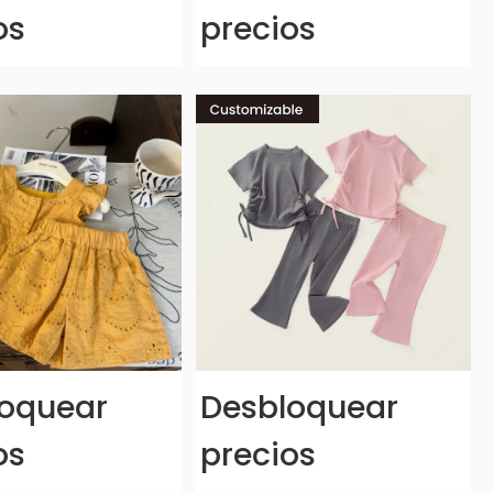
os
precios
oquear
Desbloquear
os
precios