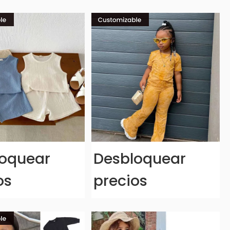
oquear
Desbloquear
os
precios