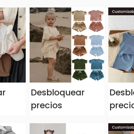
ar
Desbloquear
Desbl
precios
preci