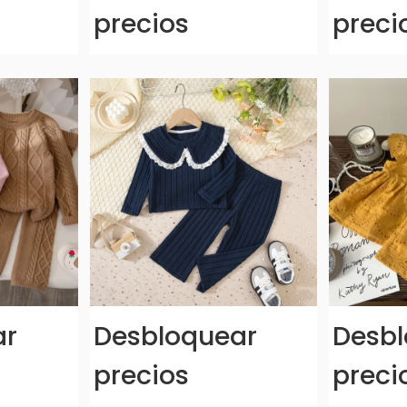
precios
preci
ar
Desbloquear
Desbl
precios
preci