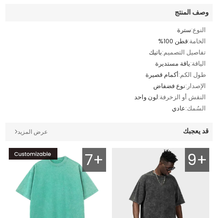
وصف المنتج
النوع:
سترة
الخامة:
قطن 100%
تفاصيل التصميم:
باتيك
الياقة:
ياقة مستديرة
طول الكم:
أكمام قصيرة
الإصدار:
نوع فضفاض
النقش أو الزخرفة:
لون واحد
السُمك:
عادي
قد يعجبك
عرض المزيد
7+
9+