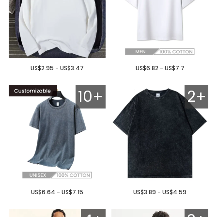
US$2.95 - US$3.47
US$6.82 - US$7.7
10+
2+
US$6.64 - US$7.15
US$3.89 - US$4.59