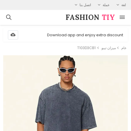
لغة
عملة
اتصل بنا
FASHION⁠
TIY
Download app and enjoy extra discount
عام
ميزان تيبو
T103D3CB1