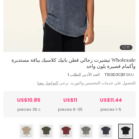
1
/
17
Wholesale تيشيرت رجالي قطن باتيك كلاسيك بياقة مستديرة
وأكمام قصيرة بلون واحد
SKU:
T103D3CB1
الحد الأدنى للطلب:
1
للحصول على خدمات التخصيص والتوريد، يرجى
التواصل معنا
US$10.85
US$11
US$11.44
≥ 36 pieces
6-35 pieces
1-5 pieces