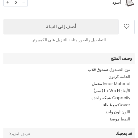
أسود
0
أضف إلى السلة
التفاصيل والصور متاحة للتنزيل على الكمبيوتر
وصف المنتج
نوع الصندوق:
صندوق قلاب
الخامة:
كرتون
Inner Material:
مخمل
الأبعاد:
L x W x H (سم)
Capacity:
شبكة واحدة
Cover:
مع غطاء
اللون:
لون واحد
النمط:
موضة
قد يعجبك
عرض المزيد