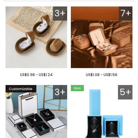
3+
7+
US$0.98 - US$1.24
US$1.08 - US$1.56
3+
5+