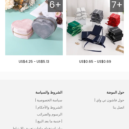
6+
7+
US$4.25 - US$5.13
US$0.65 - US$0.69
حول الموضة
الشروط والسياسة
حول فاشون تي واي |
سياسة الخصوصية |
اتصل بنا
الشروط والأحكام |
الرسوم والضرائب
| خدمة ما بعد البيع |
بيان استخدام ملفات تعريف الارتباط