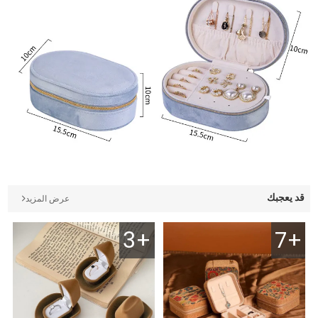
قد يعجبك
عرض المزيد
3+
7+