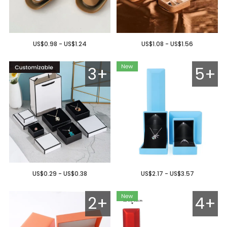
US$0.98 - US$1.24
US$1.08 - US$1.56
3+
5+
US$0.29 - US$0.38
US$2.17 - US$3.57
2+
4+