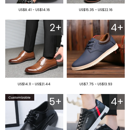
US$8.41 - US$14.16
US$15.35 - US$22.16
2+
4+
US$14.11 - US$21.44
US$7.75 - US$13.93
5+
4+