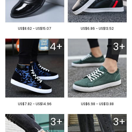
US$8.62 - US$15.07
US$6.86 - US$13.52
4+
3+
US$7.82 - US$14.96
US$6.98 - US$13.88
3+
3+