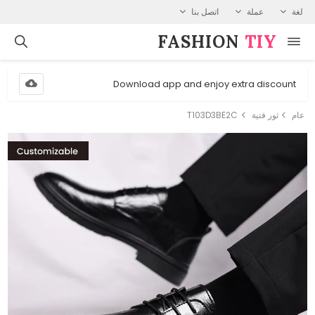
لغة
عملة
اتصل بنا
FASHION⁠
TIY
Download app and enjoy extra discount
عام
ثور فتية
T103D3BE2C