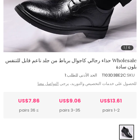
1
/
6
Wholesale حذاء رجالي كاجوال برباط من جلد ناعم قابل للتنفس
بلون سادة
SKU:
T103D3BE2C
الحد الأدنى للطلب:
1
للحصول على خدمات التخصيص والتوريد، يرجى
التواصل معنا
US$7.86
US$9.06
US$13.61
≥ 36 pairs
3-35 pairs
1-2 pairs