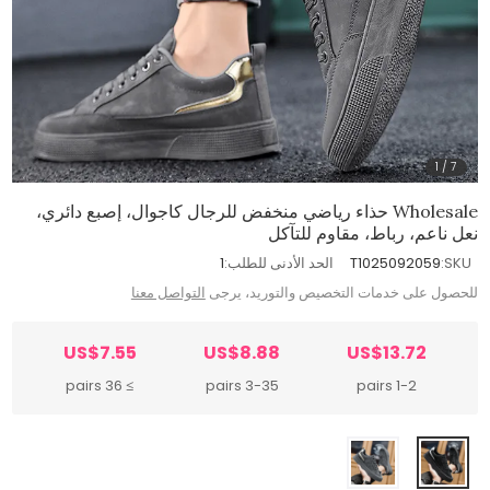
1
/
7
Wholesale حذاء رياضي منخفض للرجال كاجوال، إصبع دائري،
نعل ناعم، رباط، مقاوم للتآكل
SKU:
T1025092059
الحد الأدنى للطلب:
1
للحصول على خدمات التخصيص والتوريد، يرجى
التواصل معنا
US$7.55
US$8.88
US$13.72
≥ 36 pairs
3-35 pairs
1-2 pairs