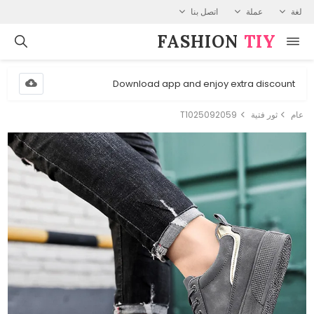
لغة
عملة
اتصل بنا
FASHION⁠
TIY
Download app and enjoy extra discount
عام
ثور فتية
T1025092059