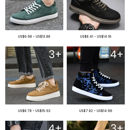
US$6.98 - US$13.88
US$8.41 - US$14.16
3+
4+
US$8.78 - US$15.92
US$7.82 - US$14.96
4+
3+