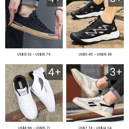
US$13.32 - US$18.74
US$11.45 - US$16.98
4+
3+
US$8.96 - US$15.71
US$7.78 - US$14.24