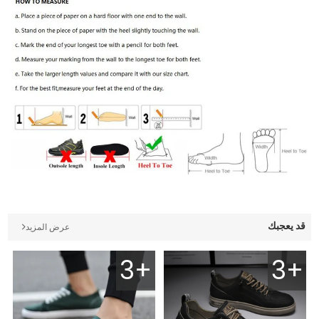
قد يعجبك
عرض المزيد
3+
3+