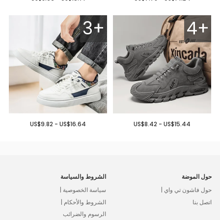
3+
4+
US$9.82 - US$16.64
US$8.42 - US$15.44
حول الموضة
الشروط والسياسة
حول فاشون تي واي |
سياسة الخصوصية |
اتصل بنا
الشروط والأحكام |
الرسوم والضرائب