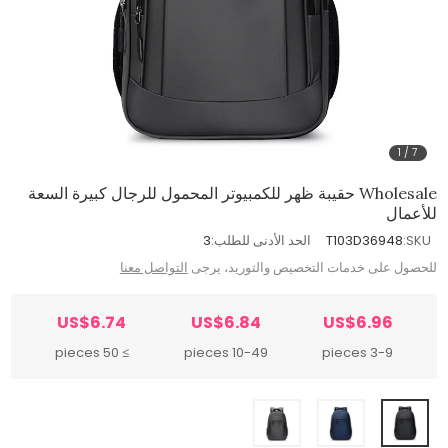
1
/
7
Wholesale حقيبة ظهر للكمبيوتر المحمول للرجال كبيرة السعة
للأعمال
SKU:
T103D36948
الحد الأدنى للطلب:
3
للحصول على خدمات التخصيص والتوريد، يرجى
التواصل معنا
US$6.74
US$6.84
US$6.96
≥ 50 pieces
10-49 pieces
3-9 pieces