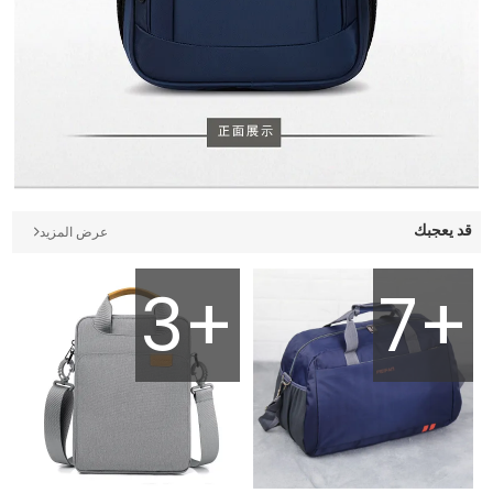
قد يعجبك
عرض المزيد
3+
7+