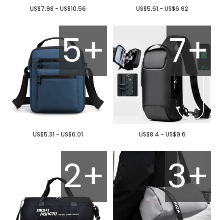
US$7.98 - US$10.56
US$5.61 - US$6.92
5+
7+
US$5.31 - US$6.01
US$8.4 - US$9.6
2+
3+