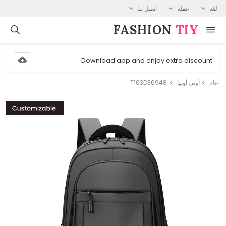
لغة
عملة
اتصل بنا
FASHION⁠
TIY
Download app and enjoy extra discount
عام
أوني أوبيا
T103D36948