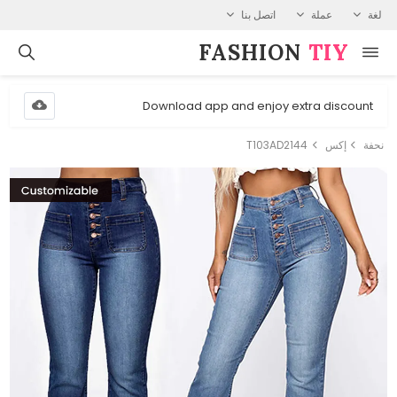
لغة
عملة
اتصل بنا
FASHION⁠
TIY
Download app and enjoy extra discount
نحفة
إكس
T103AD2144