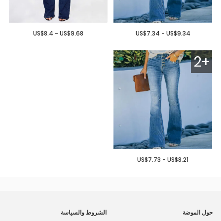
US$8.4 - US$9.68
US$7.34 - US$9.34
2+
US$7.73 - US$8.21
حول الموضة
الشروط والسياسة