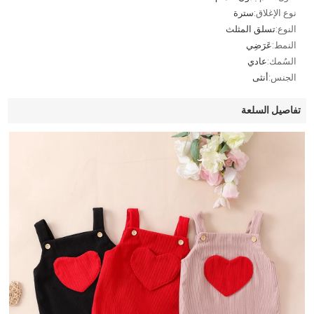
نوع الإغلاق:
سترة
النوع:
تسلق المثلث
النمط:
عَرَضِي
السُمك:
عادي
الجنس:
أنثى
تفاصيل السلعة