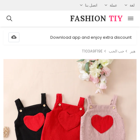
لغة
عملة
اتصل بنا
FASHION⁠
TIY
Download app and enjoy extra discount
هير
حب الحب
T103A9F19E