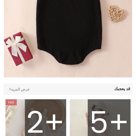
قد يعجبك
عرض المزيد
2+
5+