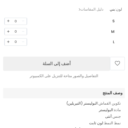
لون:
بني
دليل المقاسات
S
0
M
0
L
0
أضف إلى السلة
التفاصيل والصور متاحة للتنزيل على الكمبيوتر
وصف المنتج
تكوين القماش:
البوليستر (التيريلين)
مادة:
البوليستر
جنس:
أنثى
نمط النمط:
لون ثابت