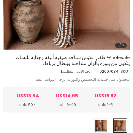
1
/
6
Wholesale طقم ملابس سباحة صيفية أنيقة وجذابة للنساء،
يتكون من بلوزة بألوان متداخلة وبنطال برباط.
SKU:
T1026070341
الحد الأدنى للطلب:
1
للحصول على خدمات التخصيص والتوريد، يرجى
التواصل معنا
US$13.94
US$14.65
US$15.52
≥ 50 sets
6-49 sets
1-5 sets