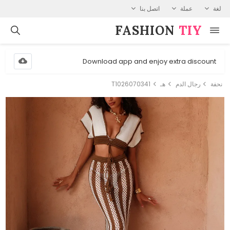
لغة
عملة
اتصل بنا
FASHION⁠
TIY
Download app and enjoy extra discount
نحفة
رجال الدم
هـ
T1026070341