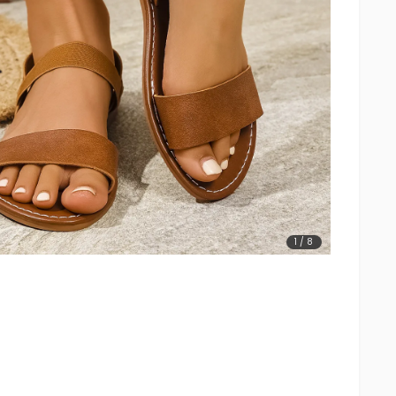
1
/
8