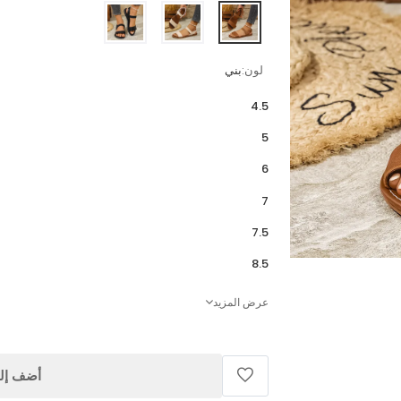
لون:
بني
4.5
5
6
7
7.5
8.5
عرض المزيد
أضف إلى