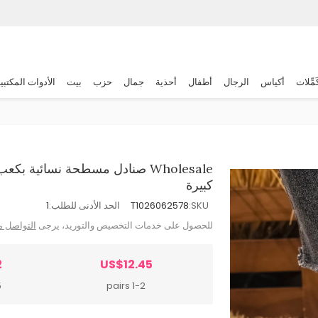
َمِّلات
أكياس
الرجال
أطفال
أحذية
جمال
حزب
بيت
الأدوات المكتبي
Wholesale صنادل مسطحة نسائية
كبيرة
SKU:
T1026062578
الحد الأدنى للطلب:
1
للحصول على خدمات التخصيص والتوريد، يرجى
التواصل م
2
US$12.45
s
1-2 pairs