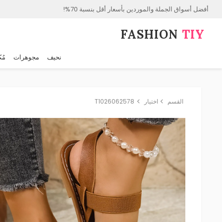
أفضل أسواق الجملة والموردين بأسعار أقل بنسبة 70%!
FASHION⁠
TIY
نحيف
مجوهرات
مُك
القسم
اختيار
T1026062578