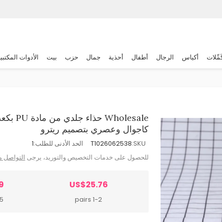
َمِّلات
أكياس
الرجال
أطفال
أحذية
جمال
حزب
بيت
الأدوات المكتبي
olesale
كاجوال وعصري بتصميم ريترو
SKU:
T1026062538
الحد الأدنى للطلب:
1
للحصول على خدمات التخصيص والتوريد، يرجى
التواصل م
9
US$25.76
irs
1-2 pairs