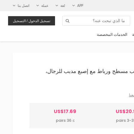
APP
لغة
عملة
اتصل بنا
تسجيل الدخول / التسجيل
ة
الخدمات المخصصة
Wh حذاء جلدي من مادة PU بكعب مسطح ورباط مع إصبع مدبب للرجال،
عنا
US$17.69
US$20.
≥ 36 pairs
3-35 pa