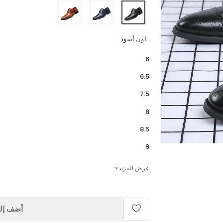
لون:
أسود
6
6.5
7.5
8
8.5
9
عرض المزيد
أضف إلى