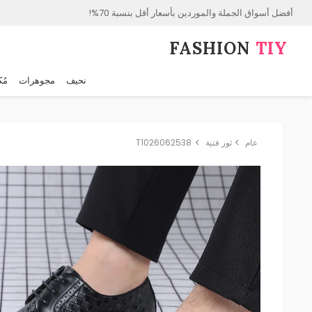
أفضل أسواق الجملة والموردين بأسعار أقل بنسبة 70%!
FASHION⁠
TIY
نحيف
مجوهرات
مُك
عام
ثور فتية
T1026062538