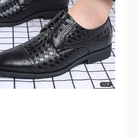
1
/
8