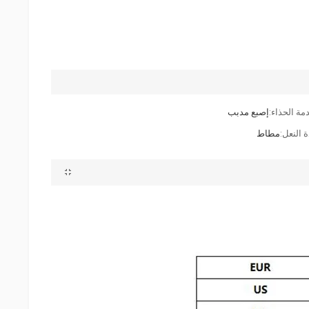
مة الحذاء:
إصبع مدبب
 النعل:
مطاط