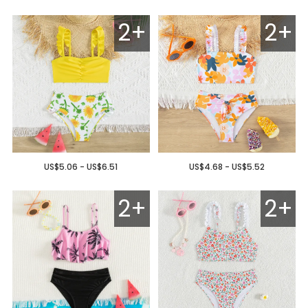
2+
2+
US$5.06 - US$6.51
US$4.68 - US$5.52
2+
2+