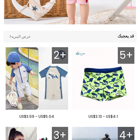
قد يعجبك
عرض المزيد
2+
5+
US$3.59 - US$5.04
US$3.13 - US$4.1
3+
4+