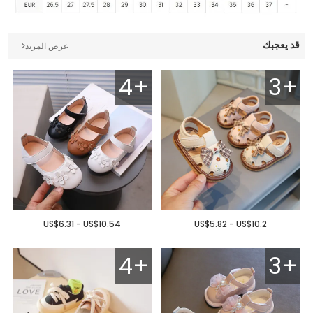
قد يعجبك
عرض المزيد
4+
3+
US$6.31 - US$10.54
US$5.82 - US$10.2
4+
3+