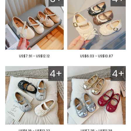
US$7.91 - US$12.12
US$6.03 - US$10.87
4+
4+
US$8.19 - US$12.22
US$7.25 - US$11.38