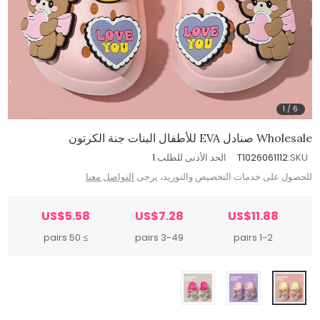
1
/
6
Wholesale صنادل EVA للأطفال البنات جنة الكرتون
SKU:
T1026061112
الحد الأدنى للطلب:
1
للحصول على خدمات التخصيص والتوريد، يرجى
التواصل معنا
US$5.58
US$7.28
US$11.88
≥ 50 pairs
3-49 pairs
1-2 pairs