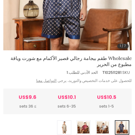
1
/
7
Wholesale طقم بيجامة رجالي قصير الأكمام مع شورت وياقة
مطبوع من الحرير
SKU:
T102511281
الحد الأدنى للطلب:
1
للحصول على خدمات التخصيص والتوريد، يرجى
التواصل معنا
US$9.6
US$10.1
US$10.5
≥ 36 sets
6-35 sets
1-5 sets