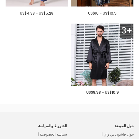
US$4.38 - US$5.28
US$10 - US$10.9
3+
US$8.98 - US$10.9
حول الموضة
الشروط والسياسة
حول فاشون تي واي |
سياسة الخصوصية |