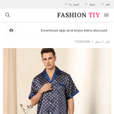
لغة
عملة
اتصل بنا
FASHION⁠
TIY
Download app and enjoy extra discount
عام
منام
T102511281