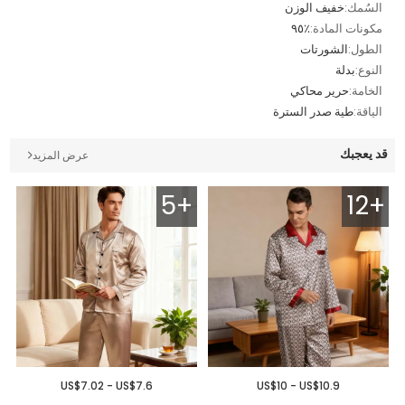
السُمك:
خفيف الوزن
مكونات المادة:
٪٩٥
الطول:
الشورتات
النوع:
بدلة
الخامة:
حرير محاكي
الياقة:
طية صدر السترة
قد يعجبك
عرض المزيد
5+
12+
US$7.02 - US$7.6
US$10 - US$10.9