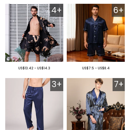
4+
6+
US$13.42 - US$14.3
US$7.5 - US$8.4
3+
7+