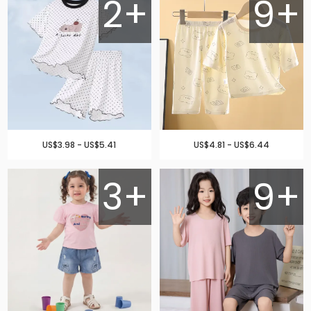
2+
9+
US$3.98 - US$5.41
US$4.81 - US$6.44
3+
9+