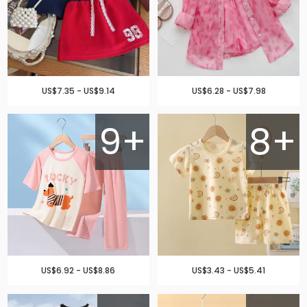
US$7.35 - US$9.14
US$6.28 - US$7.98
9+
8+
US$6.92 - US$8.86
US$3.43 - US$5.41