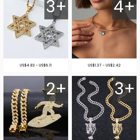
3+
4+
US$4.83 - US$6.11
US$1.37 - US$2.42
2+
3+