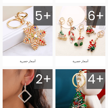
5+
6+
أسعار حصرية
أسعار حصرية
2+
4+