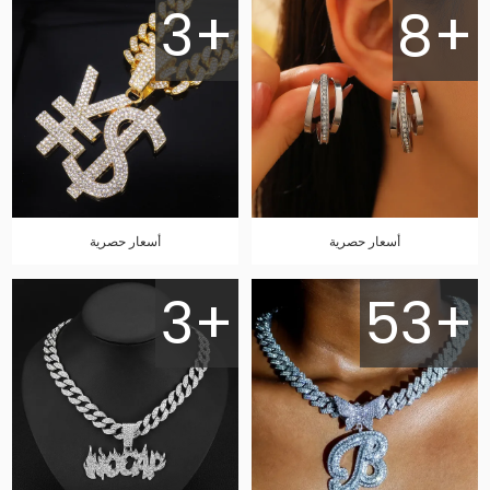
3+
8+
أسعار حصرية
أسعار حصرية
3+
53+