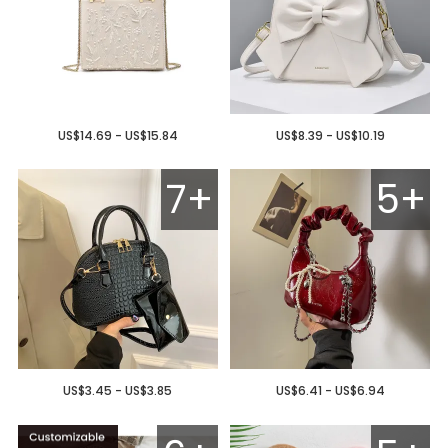
US$14.69 - US$15.84
US$8.39 - US$10.19
7+
5+
US$3.45 - US$3.85
US$6.41 - US$6.94