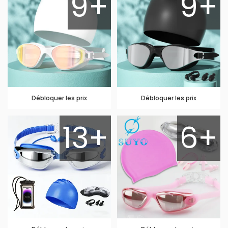
9+
9+
Débloquer les prix
Débloquer les prix
13+
6+