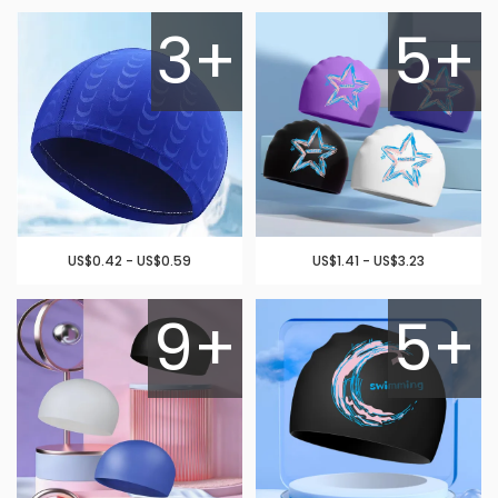
3+
5+
US$0.42 - US$0.59
US$1.41 - US$3.23
9+
5+