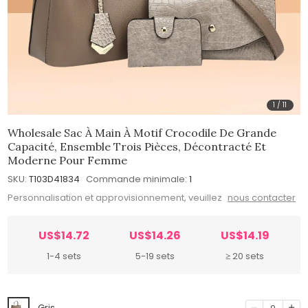
1
/
11
Wholesale Sac À Main À Motif Crocodile De Grande
Capacité, Ensemble Trois Pièces, Décontracté Et
Moderne Pour Femme
SKU:
T103D41834
Commande minimale:
1
Personnalisation et approvisionnement, veuillez
nous contacter
US$14.72
US$14.26
US$14.19
1-4 sets
5-19 sets
≥ 20 sets
Gris
0