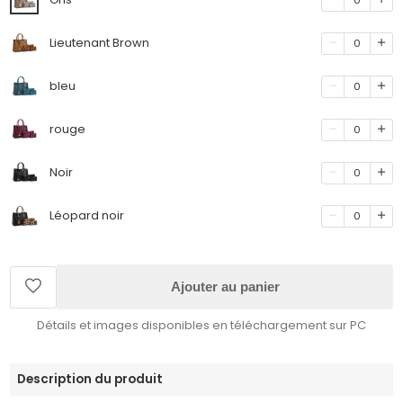
Lieutenant Brown
0
bleu
0
rouge
0
Noir
0
Léopard noir
0
Ajouter au panier
Détails et images disponibles en téléchargement sur PC
Description du produit