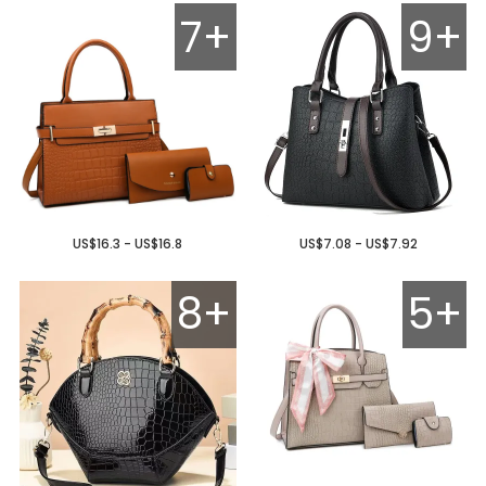
7+
9+
US$16.3 - US$16.8
US$7.08 - US$7.92
8+
5+