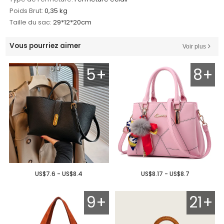
Poids Brut:
0,35 kg
Taille du sac:
29*12*20cm
Vous pourriez aimer
Voir plus
5+
8+
US$7.6 - US$8.4
US$8.17 - US$8.7
9+
21+