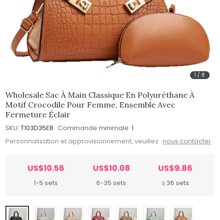
1
/
8
Wholesale Sac À Main Classique En Polyuréthane À
Motif Crocodile Pour Femme, Ensemble Avec
Fermeture Éclair
SKU:
T103D35EB
Commande minimale:
1
Personnalisation et approvisionnement, veuillez
nous contacter
US$10.56
US$10.08
US$9.86
1-5 sets
6-35 sets
≥ 36 sets