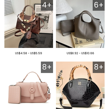
4+
6+
US$4.58 - US$5.59
US$8.92 - US$10.66
8+
8+