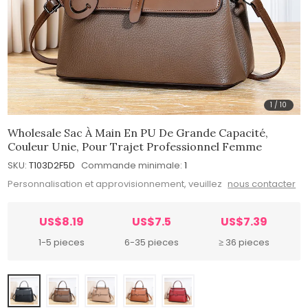
1
/
10
Wholesale Sac À Main En PU De Grande Capacité,
Couleur Unie, Pour Trajet Professionnel Femme
SKU:
T103D2F5D
Commande minimale:
1
Personnalisation et approvisionnement, veuillez
nous contacter
US$8.19
US$7.5
US$7.39
1-5 pieces
6-35 pieces
≥ 36 pieces