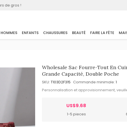
rs de gros !
HOMMES
ENFANTS
CHAUSSURES
BEAUTÉ
FAIRE LA FÊTE
MAI
Wholesale Sac Fourre-Tout En Cui
Grande Capacité, Double Poche
SKU:
T103D2F315
Commande minimale:
1
Personnalisation et approvisionnement, veuil
US$9.68
1-5 pieces