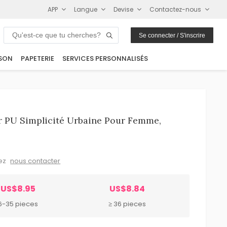
APP
Langue
Devise
Contactez-nous
Se connecter / S'inscrire
SON
PAPETERIE
SERVICES PERSONNALISÉS
r PU Simplicité Urbaine Pour Femme,
lez
nous contacter
US$8.95
US$8.84
6-35 pieces
≥ 36 pieces